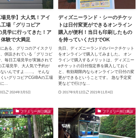
工場見学】大人気！アイ
ディズニーランド・シーのチケッ
ム工場「グリコピア
トは日付変更ができるオンライン
」の見学に行ってきた！ア
購入が便利！当日も印刷したもの
り体験で大満足
を持っていくだけでOK
市にある、グリコのアイスクリ
先日、ディズニーランドのパークチケット
は、併設されている「グリコピ
をオンラインで購入してみました。 オン
」で、毎日工場見学が実施されて
ラインで購入するメリットは、ディズニー
の工場見学、大人気で予約が
eチケットの日付指定券を購入しておく
ないんですよ……。 そんな
と、有効期限内ならオンラインで日付の変
くいグリコピアCGIBAの工場
更ができるということです。 急な予定変
...
更などで行けな...
30日
2024年3月5日
2017年9月12日
2021年11月4日
ファミリー向け施設
ファミリー向け施設