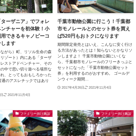
「ターザニア」でフォレ
千葉市動物公園に行こう！千葉都
ベンチャーを初体験！小
市モノレールとのセット券を買え
利用できるキャノピーコ
ば520円もおトクになります
介します
期間限定発売とはいえ、こんなに安く行け
る方法があったとは！知らないとかなりソ
（ながら）町、リソル生命の森
ンしますよ！ 千葉市動物公園にいくな
森リゾート）内にある「ターザ
ら、千葉都市モノレールのフリーきっぷと
ォレストアドベンチャー、その
セットになった「千葉市動物公園セット
森の中で思い切り遊べる場所な
券」を利用するのがおすすめ。 ゴールデ
これ、とってもおもしろかった
ンウィーク期間...
普通のアスレチックではあり
2017年4月26日
2021年11月4日
6日
2021年11月4日
ファミリー向け施設
ファミリー向け施設