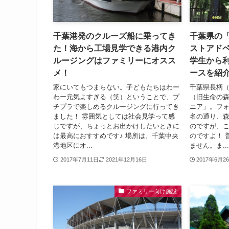
千葉港発のクルーズ船に乗ってき
千葉県の
た！海から工場見学できる港内ク
ストアド
ルージングはファミリーにオスス
学生から
メ！
ースを紹
家にいてもつまらない。子どもたちはわー
千葉県長柄
わー元気よすぎる（笑）ということで、プ
（旧生命の
チプラで楽しめるクルージングに行ってき
ニア」。フ
ました！ 雰囲気としては社会見学って感
名の通り、
じですが、ちょっとお出かけしたいときに
のですが、
は最高におすすめです♪ 場所は、千葉中央
のですよ！ 
港地区にオ...
ません。ま...
2017年7月11日
2021年12月16日
2017年6月2
ファミリー向け施設