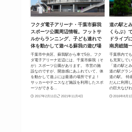
フクダ電子アリーナ・千葉市蘇我
道の駅と
スポーツ公園周辺情報。フットサ
くらぶ）
ルからランニング、子ども連れで
ドライブ
体を動かして遊べる蘇我の遊び場
南房総随
千葉市中央区、蘇我駅から車で5分。フク
千葉県内で
ダ電子アリーナ近辺には、千葉市蘇我（そ
も充実して
が）スポーツ公園があります。 市営の施
「道の駅と
設なのですが、開放感にあふれていて、体
道の駅グラン
を動かして遊ぶには最適の場所ですよ！
道の駅。 特
サッカーやテニスなど施設を利用したスポ
だんに利用し
ーツができる...
の巨大なびわ.
2017年2月11日
2021年11月4日
2016年8月1