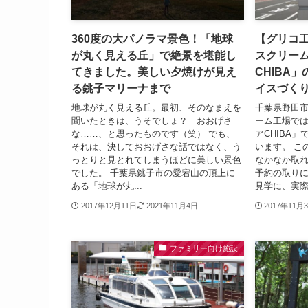
360度の大パノラマ景色！「地球
【グリコ
が丸く見える丘」で絶景を堪能し
スクリー
てきました。美しい夕焼けが見え
CHIBA
る銚子マリーナまで
イスづく
地球が丸く見える丘。最初、そのなまえを
千葉県野田
聞いたときは、うそでしょ？ おおげさ
ーム工場で
な……、と思ったものです（笑） でも、
アCHIBA
それは、決しておおげさな話ではなく、う
います。 こ
っとりと見とれてしまうほどに美しい景色
なかなか取れ
でした。 千葉県銚子市の愛宕山の頂上に
予約の取りに
ある「地球が丸...
見学に、実際に
2017年12月11日
2021年11月4日
2017年11月
ファミリー向け施設