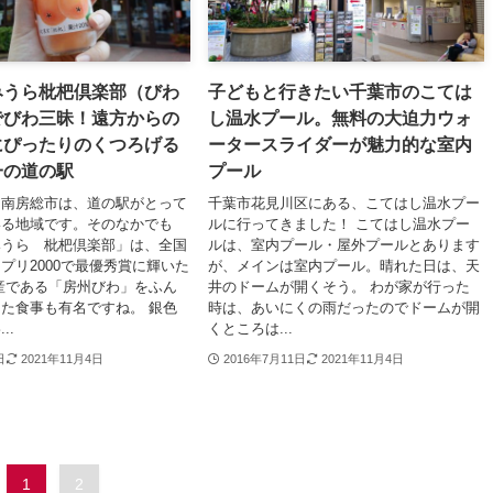
みうら枇杷倶楽部（びわ
子どもと行きたい千葉市のこては
でびわ三昧！遠方からの
し温水プール。無料の大迫力ウォ
にぴったりのくつろげる
ータースライダーが魅力的な室内
一の道の駅
プール
も南房総市は、道の駅がとって
千葉市花見川区にある、こてはし温水プー
いる地域です。そのなかでも
ルに行ってきました！ こてはし温水プー
みうら 枇杷倶楽部」は、全国
ルは、室内プール・屋外プールとあります
プリ2000で最優秀賞に輝いた
が、メインは室内プール。晴れた日は、天
産である「房州びわ」をふん
井のドームが開くそう。 わが家が行った
た食事も有名ですね。 銀色
時は、あいにくの雨だったのでドームが開
..
くところは...
日
2021年11月4日
2016年7月11日
2021年11月4日
1
2